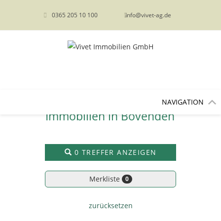
content
0365 205 10 100
info@vivet-ag.de
NAVIGATION
Immobilien in Bovenden
0 TREFFER ANZEIGEN
Merkliste
0
zurücksetzen