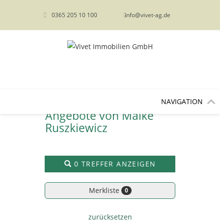
content
0365 205 10 100
info@vivet-ag.de
NAVIGATION
Angebote von Maike
Ruszkiewicz
0 TREFFER ANZEIGEN
Merkliste
0
zurücksetzen