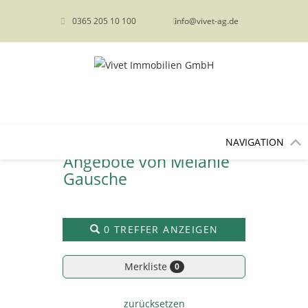
content
0365 205 10 100
info@vivet-ag.de
NAVIGATION
Angebote von Melanie
Gausche
0 TREFFER ANZEIGEN
Merkliste
0
zurücksetzen