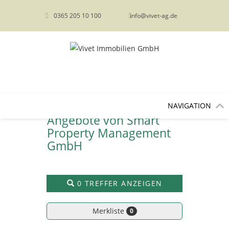
content
0365 205 10 100
info@vivet-ag.de
NAVIGATION
Angebote von Smart
Property Management
GmbH
0 TREFFER ANZEIGEN
Merkliste
0