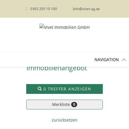
0365 205 10 100
info@vivet-ag.de
NAVIGATION
Immobilien­angebot
0 TREFFER ANZEIGEN
Merkliste
0
zurücksetzen