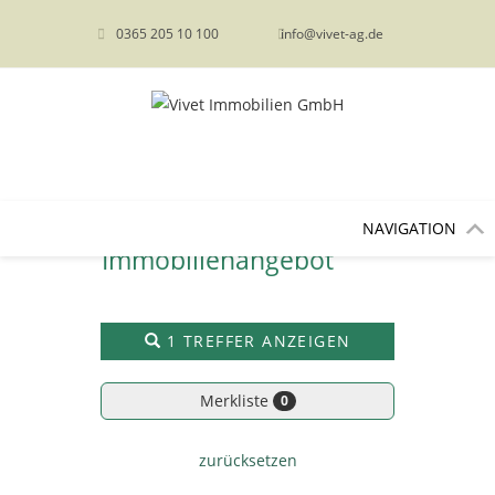
content
0365 205 10 100
info@vivet-ag.de
NAVIGATION
Immobilien­angebot
1 TREFFER ANZEIGEN
Merkliste
0
zurücksetzen