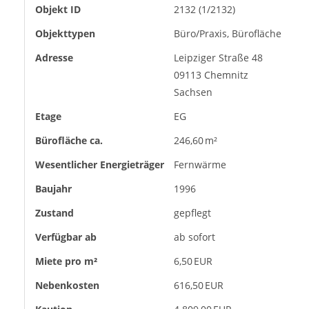
Objekt ID
2132 (1/2132)
Objekttypen
Büro/Praxis, Bürofläche
Adresse
Leipziger Straße 48
09113 Chemnitz
Sachsen
Etage
EG
Bürofläche ca.
246,60 m²
Wesentlicher Energieträger
Fernwärme
Baujahr
1996
Zustand
gepflegt
Verfügbar ab
ab sofort
Miete pro m²
6,50 EUR
Nebenkosten
616,50 EUR