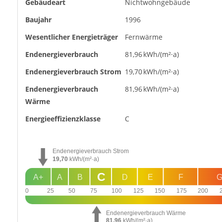
Gebäudeart
Nichtwohngebäude
Baujahr
1996
Wesentlicher Energieträger
Fernwärme
Endenergie­verbrauch
81,96 kWh/(m²·a)
Endenergie­verbrauch Strom
19,70 kWh/(m²·a)
Endenergie­verbrauch
81,96 kWh/(m²·a)
Wärme
Energie­effizienz­klasse
C
Endenergieverbrauch Strom
19,70
kWh/(m²·a)
C
A+
A
B
D
E
F
0
25
50
75
100
125
150
175
200
Endenergieverbrauch Wärme
81,96
kWh/(m²·a)