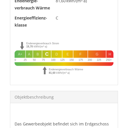
Endenergie­
81,60 kWh/(m²·a)
verbrauch Wärme
Energie­effizienz­
C
klasse
Endenergieverbrauch Strom
19,70
kWh/(m²·a)
C
A+
A
B
D
E
F
G
H
0
25
50
75
100
125
150
175
200
225
250+
Endenergieverbrauch Wärme
81,60
kWh/(m²·a)
Objekt­beschreibung
Beschreibung
Das Gewerbeobjekt befindet sich im Erdgeschoss